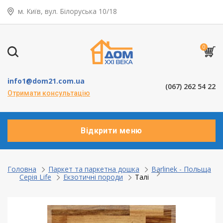
м. Київ, вул. Білоруська 10/18
← Назад
Таунхауси – коттеджі
0
Дерев’яні вікна
info1@dom21.com.ua
(067) 262 54 22
Пластикові вікна
Отримати консультацію
Алюмінієві вікна
Відкрити меню
Балкони ”під ключ”
Двері міжкімнатні
Головна
Паркет та паркетна дошка
Barlinek - Польща
Серія Life
Екзотичні породи
Талі
Паркет та паркетна дошка
Ламінат