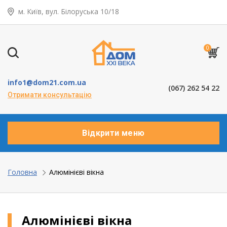
м. Київ, вул. Білоруська 10/18
← Назад
Таунхауси – коттеджі
0
Дерев’яні вікна
info1@dom21.com.ua
(067) 262 54 22
Пластикові вікна
Отримати консультацію
Алюмінієві вікна
Відкрити меню
Балкони ”під ключ”
Двері міжкімнатні
Головна
Алюмінієві вікна
Паркет та паркетна дошка
Алюмінієві вікна
Ламінат