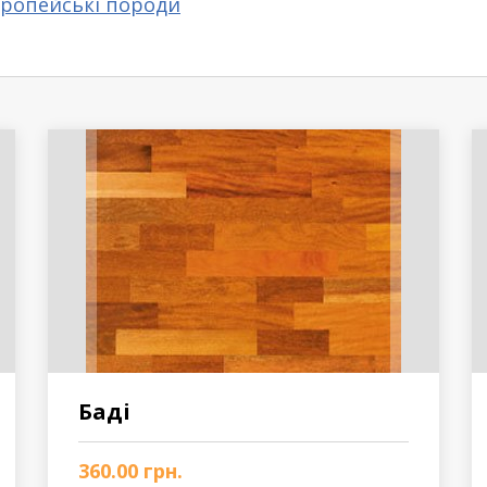
ропейські породи
Баді
360.00
грн.