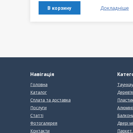
Докладніше
В корзину
Навігація
Катего
Головна
Таунхау
Каталог
Дерев’я
Сплата та доставка
Пластик
Послуги
Алюміні
Статті
Балкони
Фотогалерея
Двері м
Контакти
Паркет 