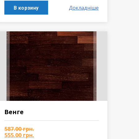
Докладніше
В корзину
Венге
587.00
грн.
555.00
грн.