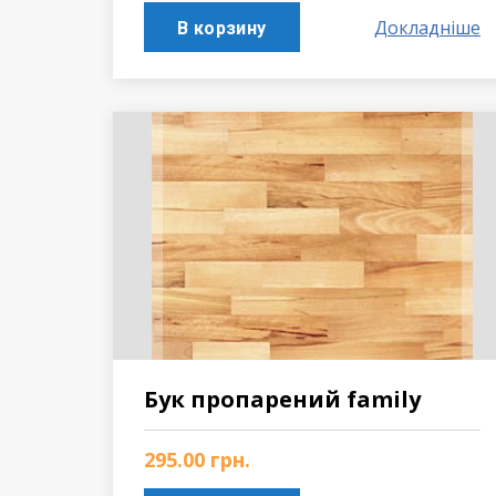
Докладніше
В корзину
Бук пропарений family
295.00
грн.