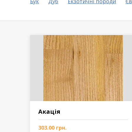
Бук
Дуб
Екзотичні породи
Єв
Вінілове покриття
Пробкова підлога
Підвіконня
Акація
303.00
грн.