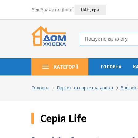
← Назад
Відображати ціни в:
UAH, грн.
Таунхауси – коттеджі
Дерев’яні вікна
Пластикові вікна
КАТЕГОРІЇ
ГОЛОВНА
К
Алюмінієві вікна
Балкони ”під ключ”
Головна
Паркет та паркетна дошка
Barlinek
Двері міжкімнатні
Серія Life
Паркет та паркетна дошка
Ламінат