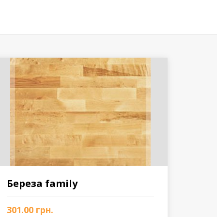
Береза family
301.00
грн.