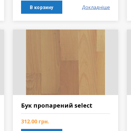
Докладніше
В корзину
Бук пропарений select
312.00
грн.