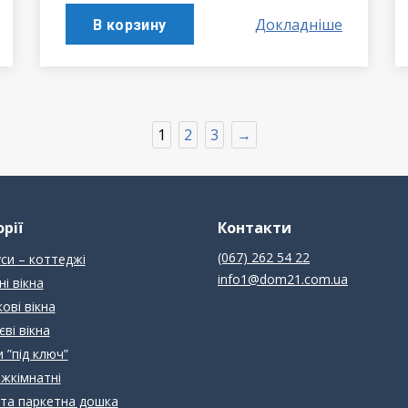
Докладніше
В корзину
1
2
3
→
рії
Контакти
(067) 262 54 22
си – коттеджі
info1@dom21.com.ua
ні вікна
ові вікна
єві вікна
 ”під ключ”
іжкімнатні
та паркетна дошка