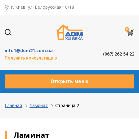
г. Киев, ул. Белорусская 10/18
← Назад
Таунхаусы — коттеджи
0
Деревянные окна
info1@dom21.com.ua
(067) 262 54 22
Пластиковые окна
Получить консультацию
Алюминевые окна
Открыть меню
Балконы ”под ключ”
Двери межкомнатные
Главная
Ламинат
Страница 2
Паркет и паркетная доска
Ламинат
Ламинат