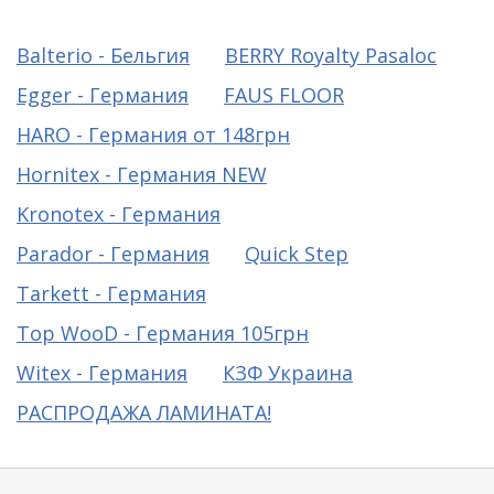
Виниловое покрытие
Balterio - Бельгия
BERRY Royalty Pasaloc
Egger - Германия
FAUS FLOOR
Пробковый пол
HARO - Германия от 148грн
Подоконники
Hornitex - Германия NEW
Kronotex - Германия
Parador - Германия
Quick Step
Tarkett - Германия
Top WooD - Германия 105грн
Witex - Германия
КЗФ Украина
РАСПРОДАЖА ЛАМИНАТА!