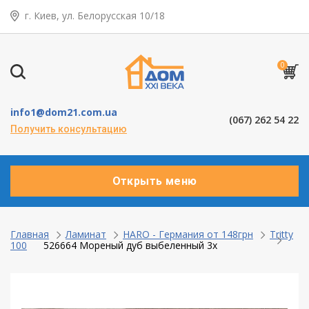
г. Киев, ул. Белорусская 10/18
← Назад
Таунхаусы — коттеджи
0
Деревянные окна
info1@dom21.com.ua
(067) 262 54 22
Пластиковые окна
Получить консультацию
Алюминевые окна
Открыть меню
Балконы ”под ключ”
Двери межкомнатные
Главная
Ламинат
HARO - Германия от 148грн
Tritty
100
526664 Мореный дуб выбеленный 3х
Паркет и паркетная доска
Ламинат