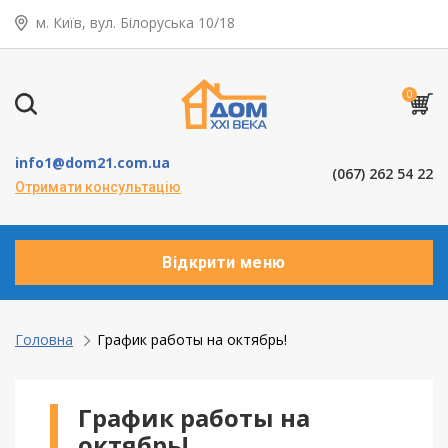
м. Київ, вул. Білоруська 10/18
← Назад
Таунхауси – коттеджі
0
Дерев’яні вікна
info1@dom21.com.ua
(067) 262 54 22
Пластикові вікна
Отримати консультацію
Алюмінієві вікна
Відкрити меню
Балкони ”під ключ”
Двері міжкімнатні
Головна
График работы на октябрь!
Паркет та паркетна дошка
График работы на
Ламінат
октябрь!