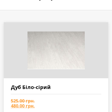
Вінілове покриття
Пробкова підлога
Підвіконня
Дуб Біло-сірий
525.00
грн.
480.00
грн.