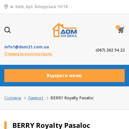
м. Київ, вул. Білоруська 10/18
← Назад
Таунхауси – коттеджі
0
Дерев’яні вікна
info1@dom21.com.ua
(067) 262 54 22
Пластикові вікна
Отримати консультацію
Алюмінієві вікна
Відкрити меню
Балкони ”під ключ”
Двері міжкімнатні
Головна
Ламінат
BERRY Royalty Pasaloc
Паркет та паркетна дошка
BERRY Royalty Pasaloc
Ламінат