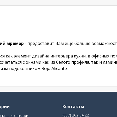
кий мрамор
- предоставит Вам еще больше возможност
ся как элемент дизайна интерьера кухни, в офисных по
 сочетаться с окнами как из белого профиля, так и лам
ым подоконником Rojo Alicante.
ории
Контакты
(067) 262 54 22
усы — коттеджи