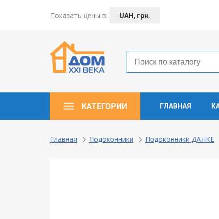
← Назад
Показать цены в:
UAH, грн.
Таунхаусы — коттеджи
Деревянные окна
Пластиковые окна
КАТЕГОРИИ
ГЛАВНАЯ
К
Алюминевые окна
Балконы ”под ключ”
Главная
Подоконники
Подоконники ДАНКЕ
Двери межкомнатные
Паркет и паркетная доска
Ламинат