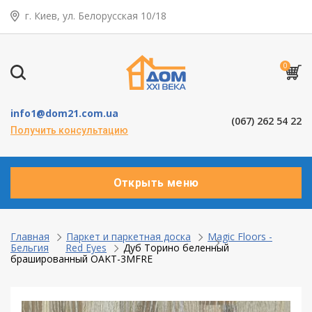
г. Киев, ул. Белорусская 10/18
← Назад
Таунхаусы — коттеджи
0
Деревянные окна
info1@dom21.com.ua
(067) 262 54 22
Пластиковые окна
Получить консультацию
Алюминевые окна
Открыть меню
Балконы ”под ключ”
Двери межкомнатные
Главная
Паркет и паркетная доска
Magic Floors -
Бельгия
Red Eyes
Дуб Торино беленный
брашированный OAKT-3MFRE
Паркет и паркетная доска
Ламинат