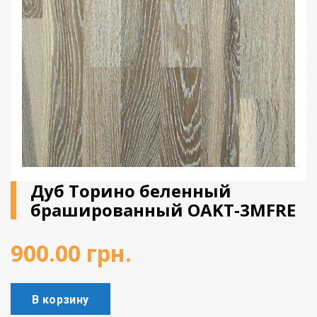
Виниловое покрытие
Пробковый пол
Подоконники
Дуб Торино беленный
брашированный OAKT-3MFRE
900.00
грн.
В корзину