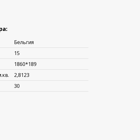
ра:
Бельгия
15
1860*189
.кв.
2,8123
30