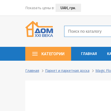
← Назад
Показать цены в:
UAH, грн.
Таунхаусы — коттеджи
Деревянные окна
Пластиковые окна
КАТЕГОРИИ
ГЛАВНАЯ
К
Алюминевые окна
Балконы ”под ключ”
Главная
Паркет и паркетная доска
Magic Flo
Двери межкомнатные
Паркет и паркетная доска
Ламинат