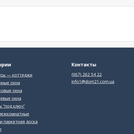
ории
Контакты
(067) 262 54 22
усы — коттеджи
info1@dom21.com.ua
нные окна
ковые окна
евые окна
 ”под ключ”
межкомнатные
и паркетная доска
т