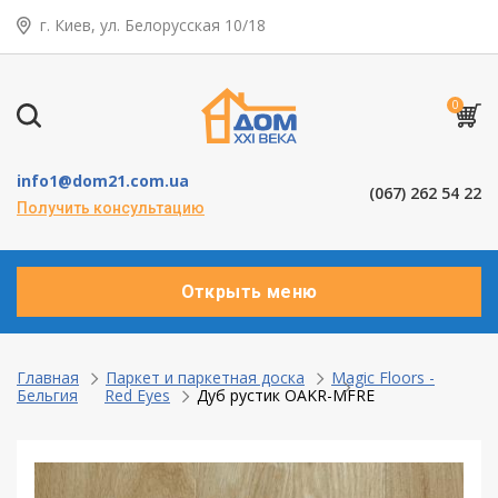
г. Киев, ул. Белорусская 10/18
← Назад
Таунхаусы — коттеджи
0
Деревянные окна
info1@dom21.com.ua
(067) 262 54 22
Пластиковые окна
Получить консультацию
Алюминевые окна
Открыть меню
Балконы ”под ключ”
Двери межкомнатные
Главная
Паркет и паркетная доска
Magic Floors -
Бельгия
Red Eyes
Дуб рустик OAKR-MFRE
Паркет и паркетная доска
Ламинат