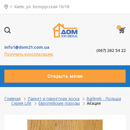
г. Киев, ул. Белорусская 10/18
← Назад
Таунхаусы — коттеджи
0
Деревянные окна
info1@dom21.com.ua
(067) 262 54 22
Пластиковые окна
Получить консультацию
Алюминевые окна
Открыть меню
Балконы ”под ключ”
Двери межкомнатные
Главная
Паркет и паркетная доска
Barlinek - Польша
Серия Life
Европейские породы
Акация
Паркет и паркетная доска
Ламинат