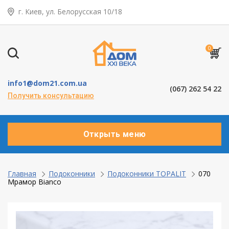
г. Киев, ул. Белорусская 10/18
← Назад
Таунхаусы — коттеджи
0
Деревянные окна
info1@dom21.com.ua
(067) 262 54 22
Пластиковые окна
Получить консультацию
Алюминевые окна
Открыть меню
Балконы ”под ключ”
Двери межкомнатные
Главная
Подоконники
Подоконники TOPALIT
070
Мрамор Bianco
Паркет и паркетная доска
Ламинат