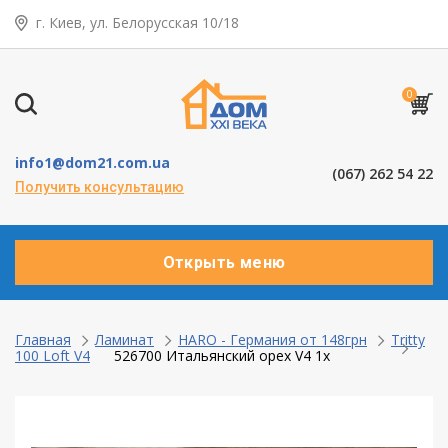
г. Киев, ул. Белорусская 10/18
← Назад
Таунхаусы — коттеджи
0
Деревянные окна
info1@dom21.com.ua
(067) 262 54 22
Пластиковые окна
Получить консультацию
Алюминевые окна
Открыть меню
Балконы ”под ключ”
Двери межкомнатные
Главная
Ламинат
HARO - Германия от 148грн
Tritty
100 Loft V4
526700 Итальянский орех V4 1x
Паркет и паркетная доска
Ламинат