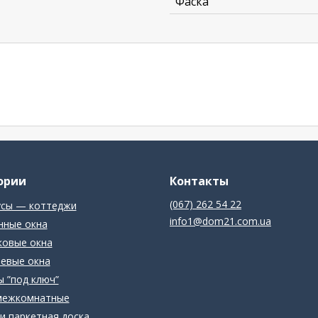
Фаска
ории
Контакты
(067) 262 54 22
усы — коттеджи
info1@dom21.com.ua
нные окна
ковые окна
евые окна
 ”под ключ”
межкомнатные
и паркетная доска