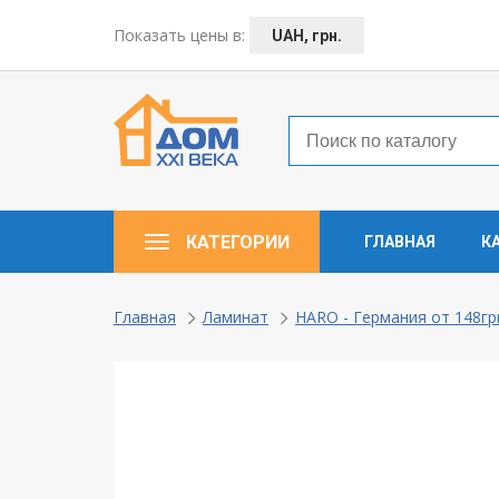
← Назад
Показать цены в:
UAH, грн.
Таунхаусы — коттеджи
Деревянные окна
Пластиковые окна
КАТЕГОРИИ
ГЛАВНАЯ
К
Алюминевые окна
Балконы ”под ключ”
Главная
Ламинат
HARO - Германия от 148гр
Двери межкомнатные
Паркет и паркетная доска
Ламинат