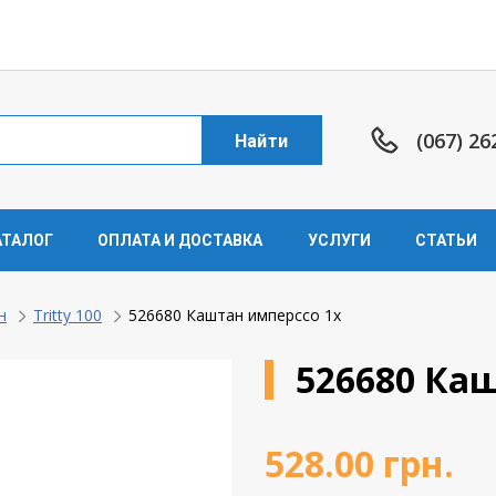
(067) 26
Найти
АТАЛОГ
ОПЛАТА И ДОСТАВКА
УСЛУГИ
СТАТЬИ
н
Tritty 100
526680 Каштан имперссо 1х
526680 Ка
528.00
грн.