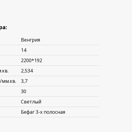
ра:
Венгрия
14
2200*192
.кв.
2,534
/мм.кв.
3,7
30
Светлый
Бефаг 3-х полосная