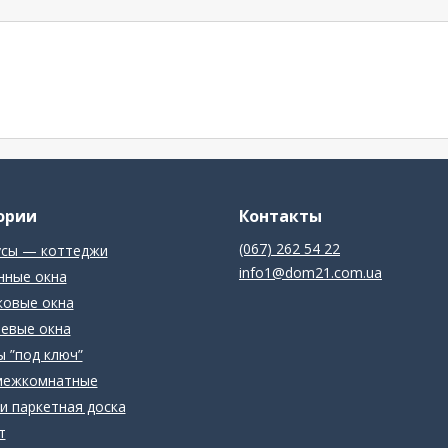
ории
Контакты
(067) 262 54 22
усы — коттеджи
info1@dom21.com.ua
нные окна
ковые окна
евые окна
 ”под ключ”
межкомнатные
и паркетная доска
т