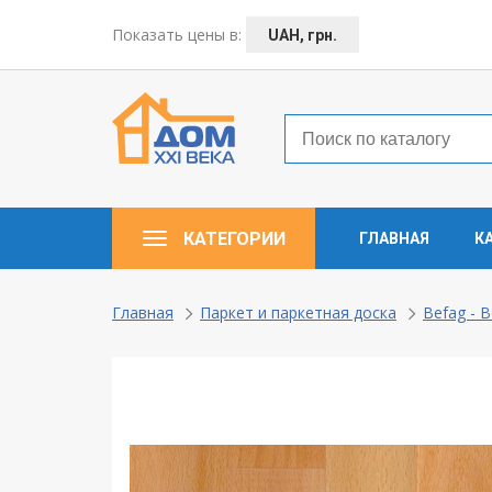
← Назад
Показать цены в:
UAH, грн.
Таунхаусы — коттеджи
Деревянные окна
Пластиковые окна
КАТЕГОРИИ
ГЛАВНАЯ
К
Алюминевые окна
Балконы ”под ключ”
Главная
Паркет и паркетная доска
Befag - 
Двери межкомнатные
Паркет и паркетная доска
Ламинат