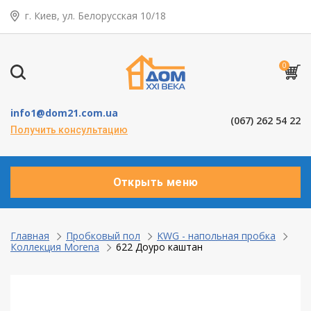
г. Киев, ул. Белорусская 10/18
← Назад
Таунхаусы — коттеджи
0
Деревянные окна
info1@dom21.com.ua
(067) 262 54 22
Пластиковые окна
Получить консультацию
Алюминевые окна
Открыть меню
Балконы ”под ключ”
Двери межкомнатные
Главная
Пробковый пол
KWG - напольная пробка
Коллекция Morena
622 Доуро каштан
Паркет и паркетная доска
Ламинат