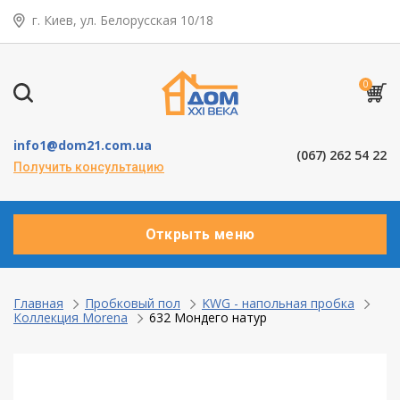
г. Киев, ул. Белорусская 10/18
← Назад
Таунхаусы — коттеджи
0
Деревянные окна
info1@dom21.com.ua
(067) 262 54 22
Пластиковые окна
Получить консультацию
Алюминевые окна
Открыть меню
Балконы ”под ключ”
Двери межкомнатные
Главная
Пробковый пол
KWG - напольная пробка
Коллекция Morena
632 Мондего натур
Паркет и паркетная доска
Ламинат