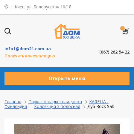
г. Киев, ул. Белорусская 10/18
← Назад
Таунхаусы — коттеджи
0
Деревянные окна
info1@dom21.com.ua
(067) 262 54 22
Пластиковые окна
Получить консультацию
Алюминевые окна
Открыть меню
Балконы ”под ключ”
Двери межкомнатные
Главная
Паркет и паркетная доска
KARELIA -
Финляндия
Коллекция 3 полосная
Дуб Rock Salt
Паркет и паркетная доска
Ламинат