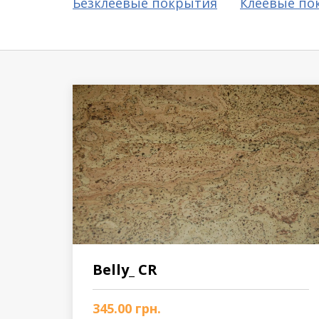
Безклеевые покрытия
Клеевые по
Виниловое покрытие
Пробковый пол
Подоконники
Belly_ CR
345.00
грн.