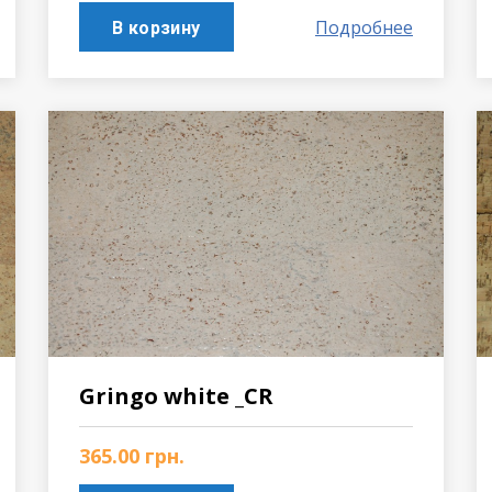
Подробнее
В корзину
Gringo white _CR
365.00
грн.