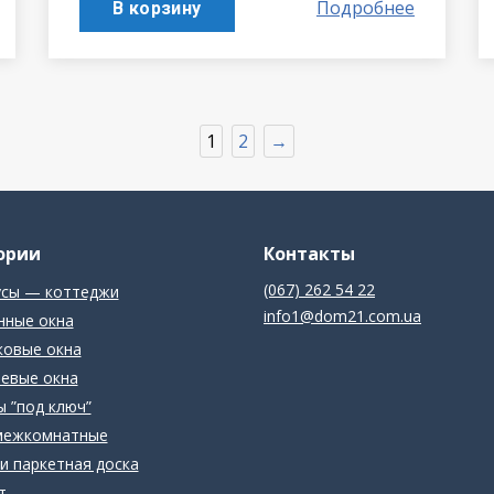
Подробнее
В корзину
1
2
→
ории
Контакты
(067) 262 54 22
усы — коттеджи
info1@dom21.com.ua
нные окна
ковые окна
евые окна
 ”под ключ”
межкомнатные
и паркетная доска
т