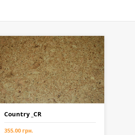
Country _CR
355.00
грн.