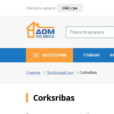
← Назад
Показать цены в:
UAH, грн.
Таунхаусы — коттеджи
Деревянные окна
Пластиковые окна
КАТЕГОРИИ
ГЛАВНАЯ
К
Алюминевые окна
Балконы ”под ключ”
Главная
Пробковый пол
Corksribas
Двери межкомнатные
Corksribas
Паркет и паркетная доска
Ламинат