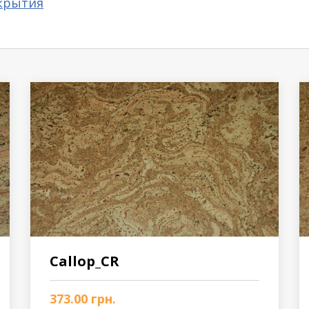
крытия
Callop_CR
373.00
грн.